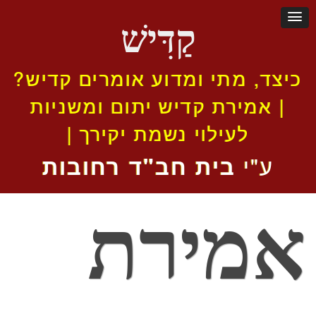
קַדִּישׁ
כיצד, מתי ומדוע אומרים קדיש?
| אמירת קדיש יתום ומשניות
לעילוי נשמת יקירך |
ע"י
בית חב"ד רחובות
אמירת