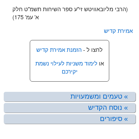
(הרבי מליובאוויטש זי"ע ספר השיחות תשמ"ט חלק
א' עמ' 175)
אמירת קדיש
לחצו ל -
הזמנת אמירת קדיש
או
לימוד משניות לעילוי נשמת
יקירכם
טעמים ומשמעויות
משמעות הקדיש - וידאו
נוסח הקדיש
קדיש יתום נוסח ספרד
מדוע אבל אומר קדיש יתום
סיפורים
סיפורו של ילד קטן
הקדיש בעולם הקבלה
קדיש יתום נוסח ספרד-אטליה-חב"ד
א-ל מלא רחמים