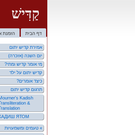
קַדִּישׁ
דף הבית
הזמנת א
אמירת קדיש יתום
יום השנה (אזכרה)
מי אומר קדיש ומתי?
קדיש יתום על ילד
כיצד אומרים?
תרגום קדיש יתום
Mourner's Kadish
Transliteration &
Translation
КАДИШ ЯТОМ
טעמים ומשמעויות