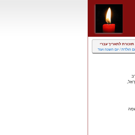
תזכורת לתאריך עברי
ום הולדת / יום השנה ועוד
רֵב
ׂרָאֵל,
ְׁמֵהּ