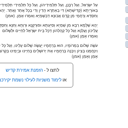
עַל יִשְׂרָאֵל, וְעַל רַבָּנַן, וְעַל תַּלְמִידֵיהוֹן, וְעַל כָּל תַּלְמִידֵי תַּלְמִידֵיה
בְּאוֹרָיְתָא (קַדִּישְׁתָא) דִּי בְאַתְרָא הָדֵין וְדִי בְכָל אֲתַר וַאֲתַר. יְהֵא 
וְחִסְדָּא וְרַחֲמֵי מִן קֳדָם אֲבוּנָא דְּבִשְׁמַיָּא וְאִמְרוּ אָמֵן. (אמן)
יְהֶא שְׁלָמָא רַבָּא מִן שְׁמַיָּא וְסִיַּעְתָּא וּפוּרְקָנָא וּרְוַחָא וְחִנָּא וְחִסְד
עֲלֵיכוֹן וַעֲלַנָא וְעַל כָּל קְהָלְהוֹן דְּכָל בֵּית יִשְׂרָאֵל לְחַיִּים וּלְשָׁלוֹם
וְאִמְרוּ אָמֵן (אמן)
עֹשֶׂה שָׁלוֹם בִּמְרוֹמָיו, הוּא בְּרַחֲמָיו יַעֲשֶׂה שָׁלוֹם עָלֵינוּ, וְעַל כָּל יִ
וִינַחֲמֵנוּ בְּצִיוֹן וְיִבְנֶה בְּרַחֲמָיו אֶת יְרוּשָׁלָיִם בְּחַיֵּינוּ וּבְיָמֵינוּ בְּקָרוֹ
אָמֵן וְאָמֵן (אמן)
לחצו ל -
הזמנת אמירת קדיש
או
לימוד משניות לעילוי נשמת יקירכם