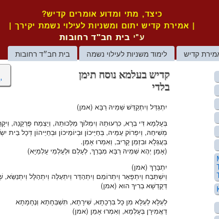
כיצד, מתי ומדוע אומרים קדיש?
| אמירת קדיש יתום ומשניות לעילוי נשמת יקירך |
ע"י
בית חב"ד רחובות
מירת קדיש
לימוד משניות לעילוי נשמה
בית חב״ד רחובות
קדיש בעלמא נוסח תימן
י
בלדי
יִתְגַּדַּל וְיִתְקַדַּשׁ שְׁמֵיהּ רַבָּא (אמן)
בְּעָלְמָא דִּי בְרָא, כִרְעוּתֵהּ וְיִמְלוֹךְ מַלְכוּתֵהּ, וְיַצְמַח פֻּרְקָנֵהּ, וִיקָ
מְשִׁיחֵהּ, וְיִפְרוֹק עַמֵּיהּ, בְּחַיֵּיכוֹן וּבְיוֹמֵיכוֹן וּבְחַיֵּיהוֹן דְּכָל בֵּית יִשְ
בַּעֲגַלָא וּבִזְמַן קָרִיב, וְאִמְרוּ אָמֵן.
(אָמֵן יְהֶא שְׁמֵיהּ רַבָּא מְבָרַךְ, לְעָלַם וּלְעָלְמֵי עָלְמַיָּא)
יִתְבָּרַךְ (אמן)
וְיִשְׁתַּבַּח וְיִתְפָּאַר וְיִתְרוֹמַם וְיִתְהַדַּר וְיִתְעַלֶּה וְיִתְהַלָּל וְיִתְנַשֵּׂא, ש
דְּקֻדְשָׁא בְרִיךְ הוּא (אמן)
לְעֵלָּא לְעֵלָּא מִן כָּל בִּרְכָתָא, שִׁירָתָא, תִּשְׁבְּחָתָא וְנֶחָמָתָא
דַאֲמִירָן בְּעָלְמָא, וְאִמְרוּ אָמֵן (אמן)