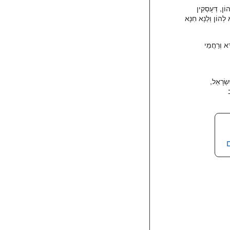
וֹן, דְּעָסְקִין
לְהוֹן וְלַנָא חִנָּא
ָּא וְרַחֲמֵי
שְׂרָאֵל,
ב